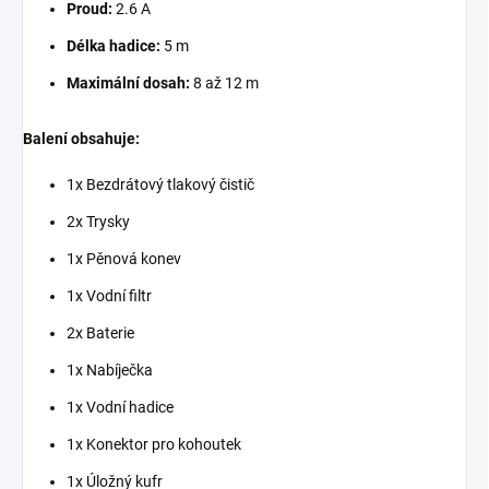
Proud:
2.6 A
Délka hadice:
5 m
Maximální dosah:
8 až 12 m
Balení obsahuje:
1x Bezdrátový tlakový čistič
2x Trysky
1x Pěnová konev
1x Vodní filtr
2x Baterie
1x Nabíječka
1x Vodní hadice
1x Konektor pro kohoutek
1x Úložný kufr