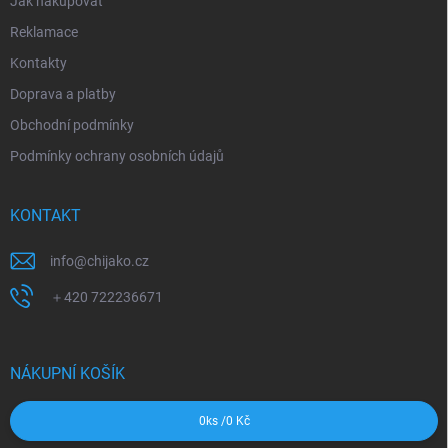
Jak nakupovat
Reklamace
Kontakty
Doprava a platby
Obchodní podmínky
Podmínky ochrany osobních údajů
KONTAKT
info
@
chijako.cz
＋420 722236671
NÁKUPNÍ KOŠÍK
0
ks /
0 Kč