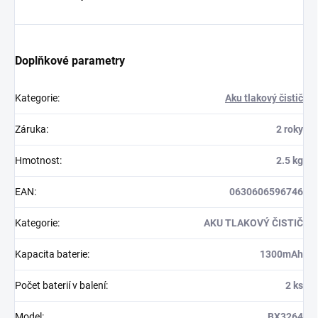
Doplňkové parametry
Kategorie
:
Aku tlakový čistič
Záruka
:
2 roky
Hmotnost
:
2.5 kg
EAN
:
0630606596746
Kategorie
:
AKU TLAKOVÝ ČISTIČ
Kapacita baterie
:
1300mAh
Počet baterií v balení
:
2 ks
Model
:
BX3264