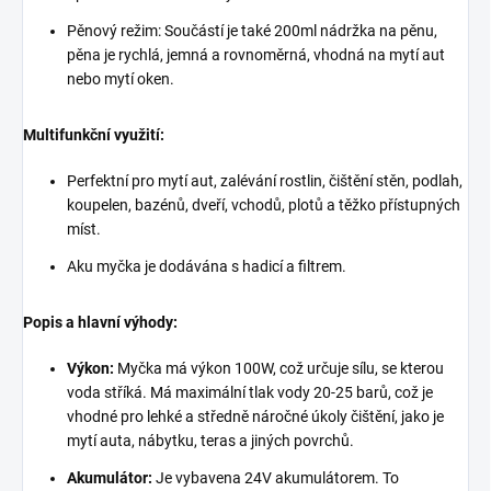
Pěnový režim: Součástí je také 200ml nádržka na pěnu,
pěna je rychlá, jemná a rovnoměrná, vhodná na mytí aut
nebo mytí oken.
Multifunkční využití:
Perfektní pro mytí aut, zalévání rostlin, čištění stěn, podlah,
koupelen, bazénů, dveří, vchodů, plotů a těžko přístupných
míst.
Aku myčka je dodávána s hadicí a filtrem.
Popis a hlavní výhody:
Výkon:
Myčka má výkon 100W, což určuje sílu, se kterou
voda stříká. Má maximální tlak vody 20-25 barů, což je
vhodné pro lehké a středně náročné úkoly čištění, jako je
mytí auta, nábytku, teras a jiných povrchů.
Akumulátor:
Je vybavena 24V akumulátorem. To