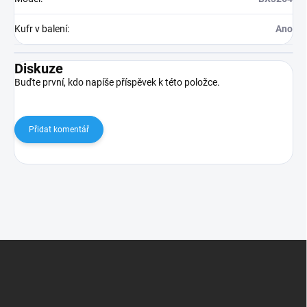
Kufr v balení
:
Ano
Diskuze
Buďte první, kdo napíše příspěvek k této položce.
Přidat komentář
Zápatí