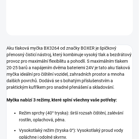
DETAILNÍ INFORMACE
ZEPTAT SE
Aku tlaková myčka BX3264 od značky BOXER je špičkový
přenosný čisticí nástroj, který kombinuje vysoký tlak a bezdrátový
provoz pro maximální flexibilitu a pohodlí. S maximálním tlakem
20-25 barů a napájením dvěma bateriemi 24V je tato aku tlaková
myčka ideální pro čištění vozidel, zahradních prostor a mnoha
dalších povrchů. Dodává se s bohatým příslušenstvím a
praktickým kufříkem pro snadné přenášení a skladování.
Myčka nabízí
3 režimy, které splní všechny vaše potřeby:
Režim sprchy (40° tryska): širší rozsah čištění, zalévání
rostlin, oplachová, pěna.
Vysokotlaký režim (tryska 0°): Vysokotlaký proud vody
opláchne i odolné skvrny.