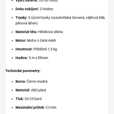
Výdrž baterie:
20-30 minut
Doba nabíjení:
2 hodiny
Trysky:
3 různé trysky (vysokotlaká červená, vějířová bílá,
pěnová láhev)
Materiál těla:
Hliníková slitina
Motor:
Motor z čisté mědi
Hmotnost:
Přibližně 1,5 kg
Hadice:
5 m s filtrem
Technické parametry:
Barva:
Černo-modrá
Materiál:
ABS plast
Tlak:
20-25
barů
Maximální průtok:
3 l/min