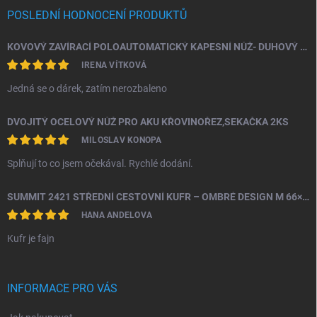
POSLEDNÍ HODNOCENÍ PRODUKTŮ
KOVOVÝ ZAVÍRACÍ POLOAUTOMATICKÝ KAPESNÍ NŮŽ- DUHOVÝ ŠTÍR
IRENA VÍTKOVÁ
Jedná se o dárek, zatím nerozbaleno
DVOJITÝ OCELOVÝ NŮŽ PRO AKU KŘOVINOŘEZ,SEKAČKA 2KS
MILOSLAV KONOPA
Splňují to co jsem očekával. Rychlé dodání.
SUMMIT 2421 STŘEDNÍ CESTOVNÍ KUFR – OMBRÉ DESIGN M 66×43×26 CM, 24" | TSA ZÁMEK | 360° KOLA | PC MATERIÁL
HANA ANDELOVA
Kufr je fajn
INFORMACE PRO VÁS