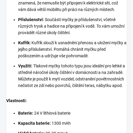
znamená, že nemusíte být připojeni k elektrické síti, což
vám dává větší mobilitu při práci na různých místech.
Příslušenství:
Součástí myčky je příslušenství, včetně
různých trysk a hadice na připojení k vodě. To vám umožní
provádět různé úkoly čištění.
Kufřík:
Kufřík slouží k usnadnění přenosu a uložení myčky a
jejího příslušenství. Pomáhá chránit myčku před
poškozením a udržuje vše pohromadě.
Využití:
Tlakové myčky tohoto typu jsou ideální pro lehké a
středně náročné úkoly čištění v domácnosti a na zahradě.
Můžete je použít k mytí vozidel, odstranění povětrnostních
nečistot ze zdí nebo povrchů, čištění teras, nábytku apod.
Vlastnosti:
Baterie:
24 V lithiová baterie
Kapacita baterie:
1300 mAh