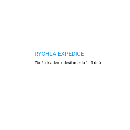
dřeva, plastu, ledu i tvr
spočívá v práci s dřevem a
gumy.
měkkými materiály. Kotouč je
konstruován pro...
Ovláda
RYCHLÁ EXPEDICE
a
Zboží skladem odesíláme do 1–3 dnů