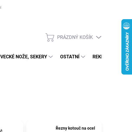
ajů
PRÁZDNÝ KOŠÍK
NÁKUPNÍ KOŠÍK
OVECKÉ NOŽE, SEKERY
OSTATNÍ
REKLAMACE
Řezny kotouč na ocel
uč