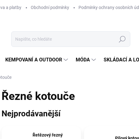
va a platby
Obchodní podmínky
Podmínky ochrany osobních úd
Hledat
KEMPOVANÍ A OUTDOOR
MÓDA
SKLÁDACÍ A L
otouče
Řezné kotouče
Nejprodávanější
Řetězový řezný
Pilový koto