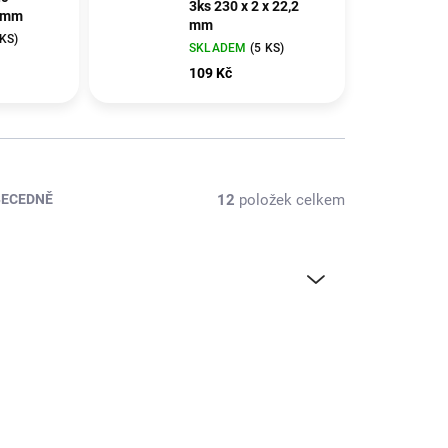
3ks 230 x 2 x 22,2
 mm
mm
 KS)
SKLADEM
(5 KS)
109 Kč
12
položek celkem
BECEDNĚ
5017-2
CJ-5863-1