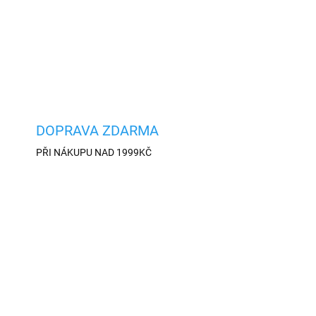
dé
cí prvky výpisu
DOPRAVA ZDARMA
PŘI NÁKUPU NAD 1999KČ