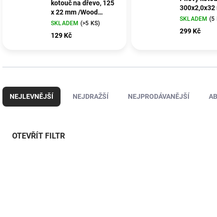
kotouč na dřevo, 125
300x2,0x32
x 22 mm /Wood
SKLADEM
(5
Carving
SKLADEM
(>5 KS)
299 Kč
129 Kč
Řazení produktů
NEJLEVNĚJŠÍ
NEJDRAŽŠÍ
NEJPRODÁVANĚJŠÍ
A
OTEVŘÍT FILTR
Výpis produktů
CJ-5715