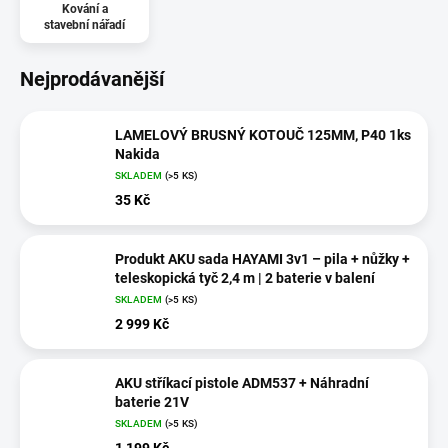
Kování a
stavební nářadí
Nejprodávanější
LAMELOVÝ BRUSNÝ KOTOUČ 125MM, P40 1ks
Nakida
SKLADEM
(>5 KS)
35 Kč
Produkt AKU sada HAYAMI 3v1 – pila + nůžky +
teleskopická tyč 2,4 m | 2 baterie v balení
SKLADEM
(>5 KS)
2 999 Kč
AKU stříkací pistole ADM537 + Náhradní
baterie 21V
SKLADEM
(>5 KS)