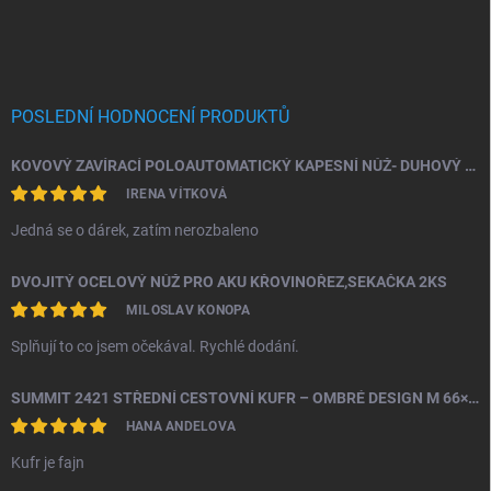
POSLEDNÍ HODNOCENÍ PRODUKTŮ
KOVOVÝ ZAVÍRACÍ POLOAUTOMATICKÝ KAPESNÍ NŮŽ- DUHOVÝ ŠTÍR
IRENA VÍTKOVÁ
Jedná se o dárek, zatím nerozbaleno
DVOJITÝ OCELOVÝ NŮŽ PRO AKU KŘOVINOŘEZ,SEKAČKA 2KS
MILOSLAV KONOPA
Splňují to co jsem očekával. Rychlé dodání.
SUMMIT 2421 STŘEDNÍ CESTOVNÍ KUFR – OMBRÉ DESIGN M 66×43×26 CM, 24" | TSA ZÁMEK | 360° KOLA | PC MATERIÁL
HANA ANDELOVA
Kufr je fajn