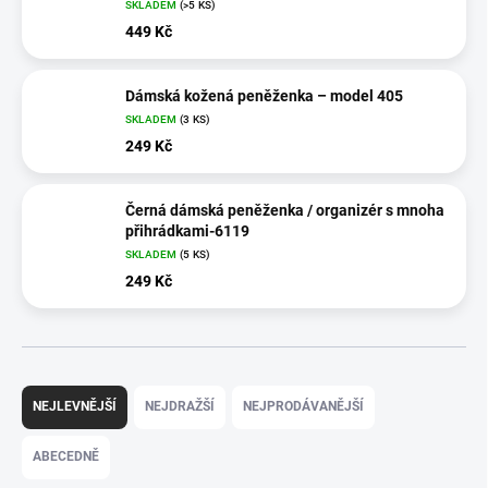
SKLADEM
(>5 KS)
449 Kč
Dámská kožená peněženka – model 405
SKLADEM
(3 KS)
249 Kč
Černá dámská peněženka / organizér s mnoha
přihrádkami-6119
SKLADEM
(5 KS)
249 Kč
Řazení produktů
NEJLEVNĚJŠÍ
NEJDRAŽŠÍ
NEJPRODÁVANĚJŠÍ
ABECEDNĚ