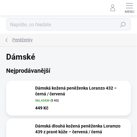
Přejít na obsah
Hledat
Peněženky
Dámské
Nejprodávanější
Dámská kožená peněženka Loranzo 432 –
černá / červená
SKLADEM
(5 KS)
449 Kč
Dámská dlouhá kožená peněženka Loramzo
439 z pravé kůže – červená / černá