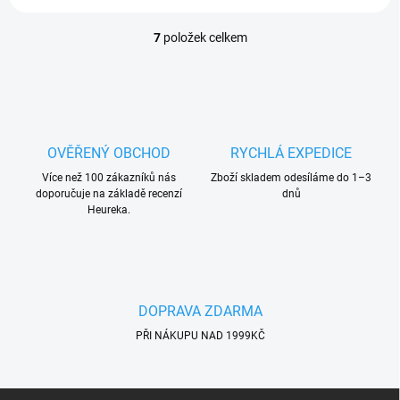
7
položek celkem
Ovládací prvky výpisu
OVĚŘENÝ OBCHOD
RYCHLÁ EXPEDICE
Více než 100 zákazníků nás
Zboží skladem odesíláme do 1–3
doporučuje na základě recenzí
dnů
Heureka.
DOPRAVA ZDARMA
PŘI NÁKUPU NAD 1999KČ
Zápatí