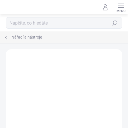
Přejít na obsah
Hledat
Nářadí a nástroje
Podrobnosti hodnocení
1 hodnocení
ZNAČKA:
NAKIDA