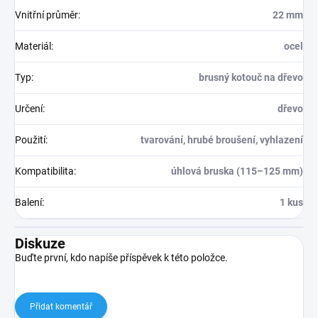
Vnitřní průměr
:
22 mm
Materiál
:
ocel
Typ
:
brusný kotouč na dřevo
Určení
:
dřevo
Použití
:
tvarování, hrubé broušení, vyhlazení
Kompatibilita
:
úhlová bruska (115–125 mm)
Balení
:
1 kus
Diskuze
Buďte první, kdo napíše příspěvek k této položce.
Přidat komentář