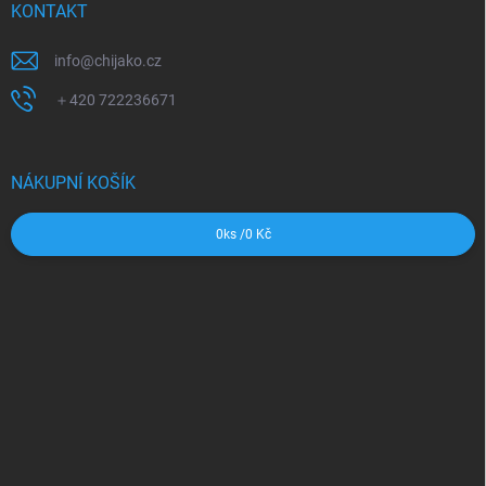
KONTAKT
info
@
chijako.cz
＋420 722236671
NÁKUPNÍ KOŠÍK
0
ks /
0 Kč