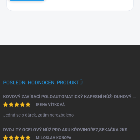
Zápatí
POSLEDNÍ HODNOCENÍ PRODUKTŮ
KOVOVÝ ZAVÍRACÍ POLOAUTOMATICKÝ KAPESNÍ NŮŽ- DUHOVÝ ŠTÍR
IRENA VÍTKOVÁ
Jedná se o dárek, zatím nerozbaleno
DVOJITÝ OCELOVÝ NŮŽ PRO AKU KŘOVINOŘEZ,SEKAČKA 2KS
MILOSLAV KONOPA