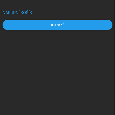
NÁKUPNÍ KOŠÍK
0
ks /
0 Kč