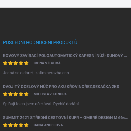
Zápatí
POSLEDNÍ HODNOCENÍ PRODUKTŮ
KOVOVÝ ZAVÍRACÍ POLOAUTOMATICKÝ KAPESNÍ NŮŽ- DUHOVÝ ŠTÍR
IRENA VÍTKOVÁ
Jedná se o dárek, zatím nerozbaleno
DVOJITÝ OCELOVÝ NŮŽ PRO AKU KŘOVINOŘEZ,SEKAČKA 2KS
MILOSLAV KONOPA
Splňují to co jsem očekával. Rychlé dodání.
SUMMIT 2421 STŘEDNÍ CESTOVNÍ KUFR – OMBRÉ DESIGN M 66×43×26 CM, 24" | TSA ZÁMEK | 360° KOLA | PC MATERIÁL
HANA ANDELOVA