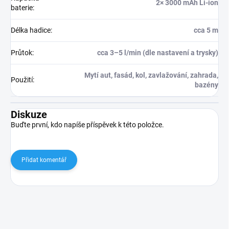
2× 3000 mAh Li-ion
baterie
:
Délka hadice
:
cca 5 m
Průtok
:
cca 3–5 l/min (dle nastavení a trysky)
Mytí aut, fasád, kol, zavlažování, zahrada,
Použití
:
bazény
Diskuze
Buďte první, kdo napíše příspěvek k této položce.
Přidat komentář