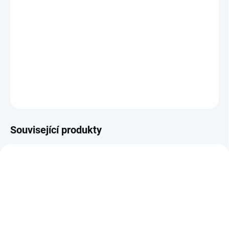
Vybaveno filtrem pro hluboké filtrování nečistot ve vodě a ochranu
čerpadla vysokotlakého čističe.
Bezdrátový, lehký a kompaktní design usnadňuje každodenní
úklidové práce.
DETAILNÍ INFORMACE
ZEPTAT SE
Související produkty
NOVINKA