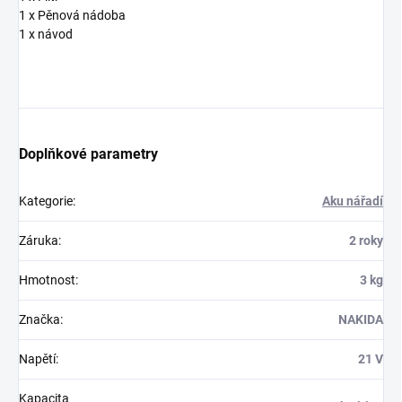
1 x Pěnová nádoba
1 x návod
Doplňkové parametry
Kategorie
:
Aku nářadí
Záruka
:
2 roky
Hmotnost
:
3 kg
Značka
:
NAKIDA
Napětí
:
21 V
Kapacita