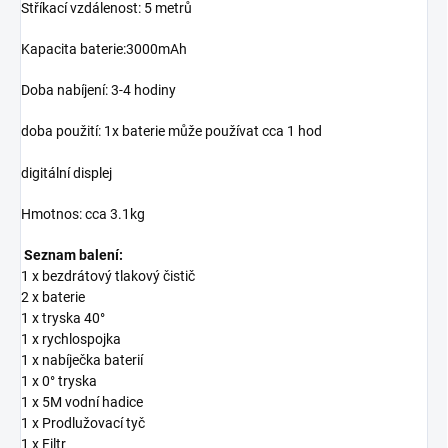
Stříkací vzdálenost: 5 metrů
Kapacita baterie
:3000mAh
Doba nabíjení: 3-4 hodiny
doba použití: 1x baterie může používat cca 1 hod
digitální displej
Hmotnos: cca 3.1kg
Seznam balení:
1 x bezdrátový tlakový čistič
2 x baterie
1 x tryska 40°
1 x rychlospojka
1 x nabíječka baterií
1 x 0° tryska
1 x 5M vodní hadice
1 x Prodlužovací tyč
1 x Filtr