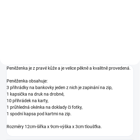
pánská kožená peněženka s
přezkou WILD v hnědé barvě.
pánská kožená peněženka s
Uvnitř peněženky najdete
přezkou WILD v černé barvě.
přihrádky na bankovky, platební
Uvnitř peněženky najdete
karty a kapsičku na mince.
přihrádky na bankovky, platební
karty a kapsičku na mince.
Peněženka je z pravé kůže a je velice pěkně a kvalitně provedená.
Peněženka obsahuje:
3 přihrádky na bankovky jeden z nich je zapinání na zip,
1 kapsička na druk na drobné,
10 přihrádek na karty,
1 průhledná okénka na doklady či fotky,
1 spodní kapsa pod kartmi na zip.
Rozměry 12cm-šířka x 9cm-výška x 3cm tloušťka.