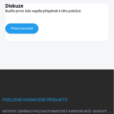
Diskuze
Buďte první, kdo napíše příspěvek k této položce.
Přidat komentář
Zápatí
POSLEDNÍ HODNOCENÍ PRODUKTŮ
KOVOVÝ ZAVÍRACÍ POLOAUTOMATICKÝ KAPESNÍ NŮŽ- DUHOVÝ ŠTÍR