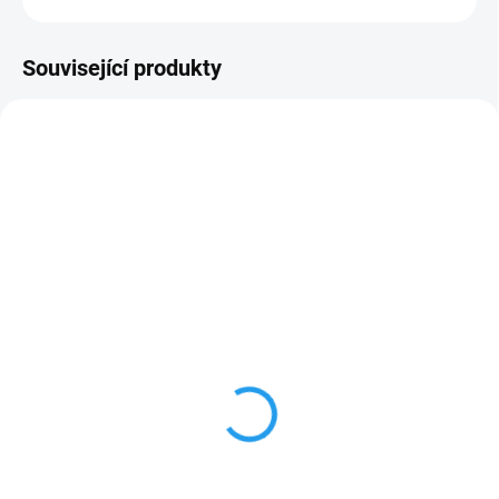
Související produkty
SKLADEM
(>5 KS)
SKLADEM
(>5 KS)
Pánská kožená
Pánská kožená
peněženka s přezkou
peněženka s přezkou
WILD - hnědá
WILD - černy
399 Kč
399 Kč
Do košíku
Do košíku