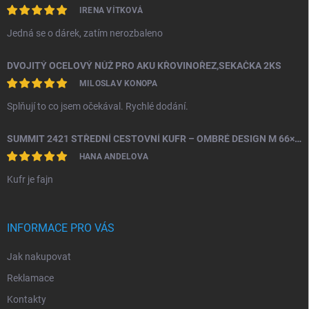
IRENA VÍTKOVÁ
Jedná se o dárek, zatím nerozbaleno
DVOJITÝ OCELOVÝ NŮŽ PRO AKU KŘOVINOŘEZ,SEKAČKA 2KS
MILOSLAV KONOPA
Splňují to co jsem očekával. Rychlé dodání.
SUMMIT 2421 STŘEDNÍ CESTOVNÍ KUFR – OMBRÉ DESIGN M 66×43×26 CM, 24" | TSA ZÁMEK | 360° KOLA | PC MATERIÁL
HANA ANDELOVA
Kufr je fajn
INFORMACE PRO VÁS
Jak nakupovat
Reklamace
Kontakty