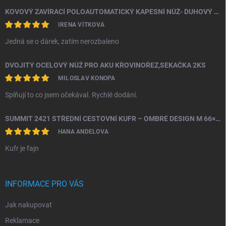
KOVOVÝ ZAVÍRACÍ POLOAUTOMATICKÝ KAPESNÍ NŮŽ- DUHOVÝ ŠTÍR
IRENA VÍTKOVÁ
Jedná se o dárek, zatím nerozbaleno
DVOJITÝ OCELOVÝ NŮŽ PRO AKU KŘOVINOŘEZ,SEKAČKA 2KS
MILOSLAV KONOPA
Splňují to co jsem očekával. Rychlé dodání.
SUMMIT 2421 STŘEDNÍ CESTOVNÍ KUFR – OMBRÉ DESIGN M 66×43×26 CM, 24" | TSA ZÁMEK | 360° KOLA | PC MATERIÁL
HANA ANDELOVA
Kufr je fajn
INFORMACE PRO VÁS
Jak nakupovat
Reklamace