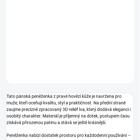
−
+
Přidat do košíku
Stylová pánská peněženka z pravé kůže s výrazným motivem lva.
Kvalitní zpracování, příjemný materiál a praktické uspořádání pro
každodenní používání. Ideální jako elegantní dárek.
DETAILNÍ INFORMACE
ZEPTAT SE
Tato pánská peněženka z pravé hovězí kůže je navržena pro
muže, kteří oceňují kvalitu, styl a praktičnost. Na přední straně
zaujme precizně zpracovaný 3D reliéf lva, který dodává eleganci i
osobitý charakter. Materiál je příjemný na dotek, postupem času
získává přirozenou patinu a stává se ještě krásnější.
Peněženka nabízí dostatek prostoru pro každodenní používání –