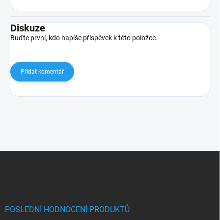
Diskuze
Buďte první, kdo napíše příspěvek k této položce.
Přidat komentář
Zápatí
POSLEDNÍ HODNOCENÍ PRODUKTŮ