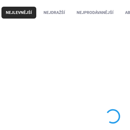
Řazení produktů
NEJLEVNĚJŠÍ
NEJDRAŽŠÍ
NEJPRODÁVANĚJŠÍ
A
Výpis produktů
NOVINKA
2474
AD
SKLADEM
SKL
(>5 KS)
(
ADM 456 AKU
AKU stříkací pisto
křovinořez / sekačka
ADM537 + Náhrad
na trávu – 21V, 2
baterie 21V
baterie, s
1 199 Kč
1 199 Kč