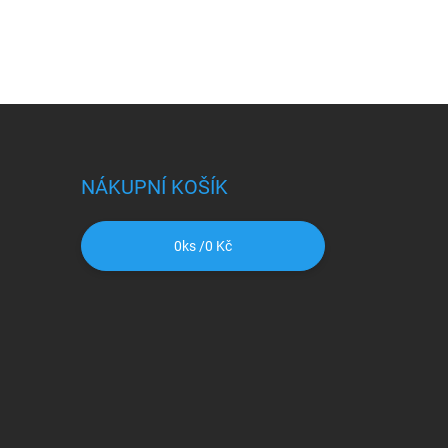
NÁKUPNÍ KOŠÍK
0
ks /
0 Kč