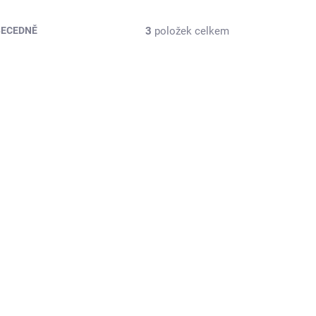
3
položek celkem
BECEDNĚ
M537
ADM-466
ADEM
SKLADEM
>5 KS)
(>5 KS)
le
Aku zahradní nůžky +
ní
2x1.3Ah Náhradní
baterie + praktický
kufr ADM466