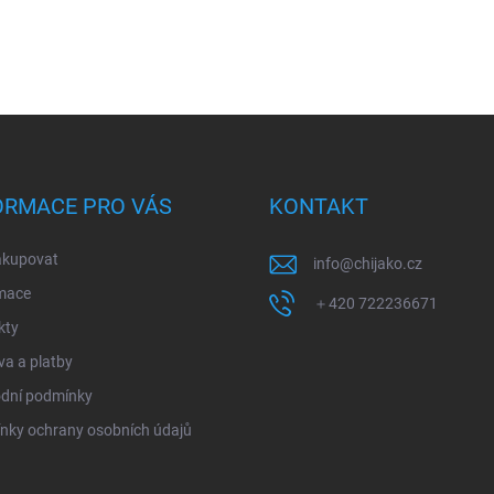
ORMACE PRO VÁS
KONTAKT
akupovat
info
@
chijako.cz
mace
＋420 722236671
kty
a a platby
dní podmínky
nky ochrany osobních údajů