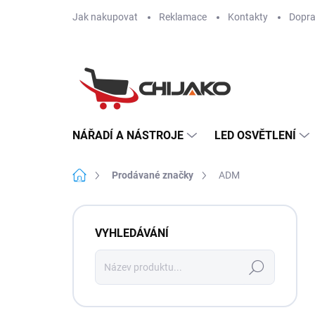
Přejít na obsah
Jak nakupovat
Reklamace
Kontakty
Dopra
NÁŘADÍ A NÁSTROJE
LED OSVĚTLENÍ
Domů
Prodávané značky
ADM
Postranní panel
VYHLEDÁVÁNÍ
Hledat