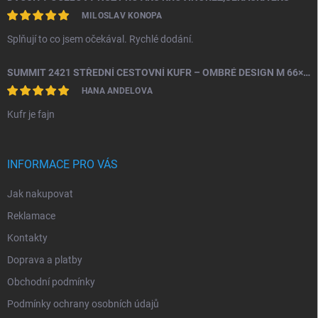
MILOSLAV KONOPA
Splňují to co jsem očekával. Rychlé dodání.
SUMMIT 2421 STŘEDNÍ CESTOVNÍ KUFR – OMBRÉ DESIGN M 66×43×26 CM, 24" | TSA ZÁMEK | 360° KOLA | PC MATERIÁL
HANA ANDELOVA
Kufr je fajn
INFORMACE PRO VÁS
Jak nakupovat
Reklamace
Kontakty
Doprava a platby
Obchodní podmínky
Podmínky ochrany osobních údajů