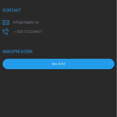
KONTAKT
info
@
chijako.cz
＋420 722236671
NÁKUPNÍ KOŠÍK
0
ks /
0 Kč