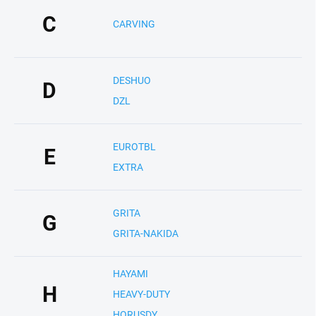
C
CARVING
DESHUO
D
DZL
EUROTBL
E
EXTRA
GRITA
G
GRITA-NAKIDA
HAYAMI
H
HEAVY-DUTY
HORUSDY