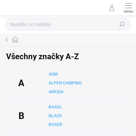
Přejít na obsah
Hledat
Domů
Všechny značky A-Z
ADM
A
ALPEN CAMPING
ARKIDA
BAAGL
B
BLACK
BOXER