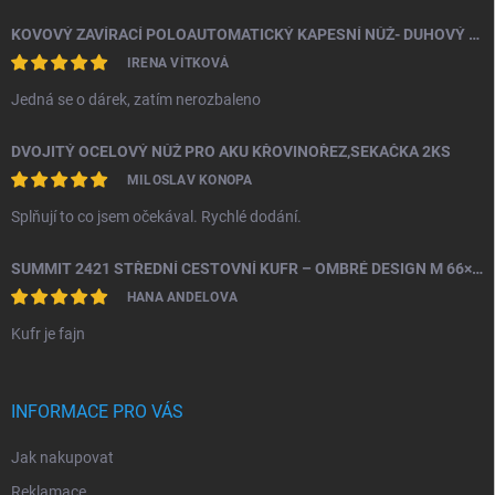
KOVOVÝ ZAVÍRACÍ POLOAUTOMATICKÝ KAPESNÍ NŮŽ- DUHOVÝ ŠTÍR
IRENA VÍTKOVÁ
Jedná se o dárek, zatím nerozbaleno
DVOJITÝ OCELOVÝ NŮŽ PRO AKU KŘOVINOŘEZ,SEKAČKA 2KS
MILOSLAV KONOPA
Splňují to co jsem očekával. Rychlé dodání.
SUMMIT 2421 STŘEDNÍ CESTOVNÍ KUFR – OMBRÉ DESIGN M 66×43×26 CM, 24" | TSA ZÁMEK | 360° KOLA | PC MATERIÁL
HANA ANDELOVA
Kufr je fajn
INFORMACE PRO VÁS
Jak nakupovat
Reklamace