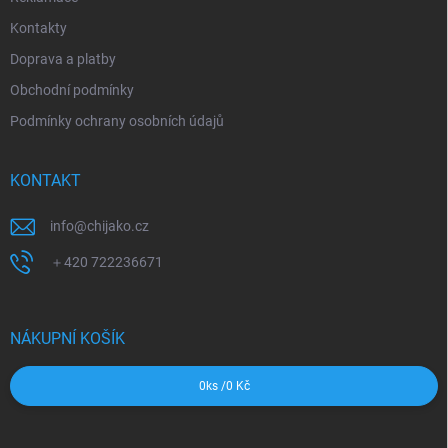
Kontakty
Doprava a platby
Obchodní podmínky
Podmínky ochrany osobních údajů
KONTAKT
info
@
chijako.cz
＋420 722236671
NÁKUPNÍ KOŠÍK
0
ks /
0 Kč