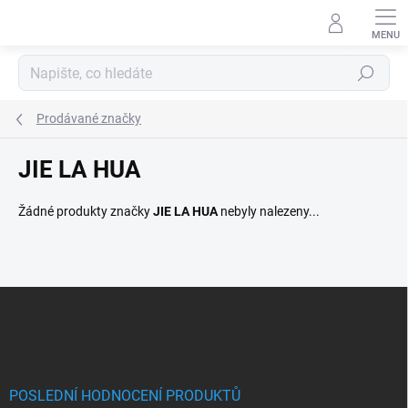
Přejít na obsah
Hledat
Prodávané značky
JIE LA HUA
Žádné produkty značky
JIE LA HUA
nebyly nalezeny...
Zápatí
POSLEDNÍ HODNOCENÍ PRODUKTŮ